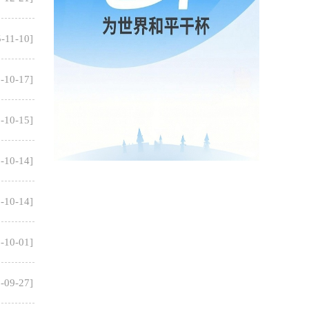
-11-10
]
-10-17
]
-10-15
]
-10-14
]
-10-14
]
-10-01
]
-09-27
]