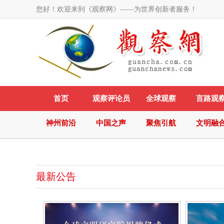
您好！欢迎来到《观察网》——为世界创新者服务！
首页
观察评论员
全球观察
言路观
神州前沿
中国之声
聚焦引航
文明融
最新公告