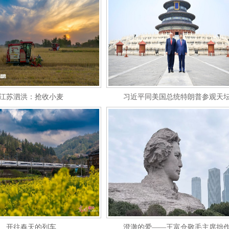
江苏泗洪：抢收小麦
习近平同美国总统特朗普参观天
开往春天的列车
澄澈的爱——王富仓敬毛主席拙