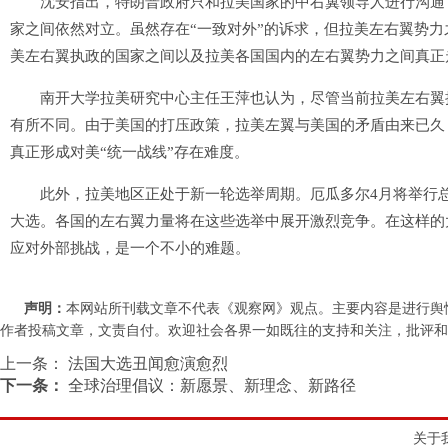
沈安指出，特朗普政府只和拉美国家的中右翼领导人进行沟通，
家之间依然对立。虽然存在“一致对外”的诉求，但拉美左右翼势
美左右翼执政的国家之间以及拉美各国国内的左右翼势力之间真正
南开大学拉美研究中心主任王萍也认为，尽管当前拉美左右翼执
有所不同。由于美国的打压政策，拉美左翼与美国的矛盾由来已久
真正形成对美“统一战线”存在难度。
此外，拉美地区正处于新一轮选举周期。厄瓜多尔4月将举行总统
大选。各国的左右翼力量将在这些选举中展开激烈竞争。在这样的
应对外部挑战，是一个不小的难题。
声明：
本网站所刊载文章不代表《观察网》观点。主要内容是进行舆
作者投稿文章，文责自付。欢迎社会各界一如既往的支持和关注，批评和教诲。联系
上一条：
法国大选丑闻愈演愈烈
下一条：
全球治理倡议：新愿景、新理念、新路径
关于