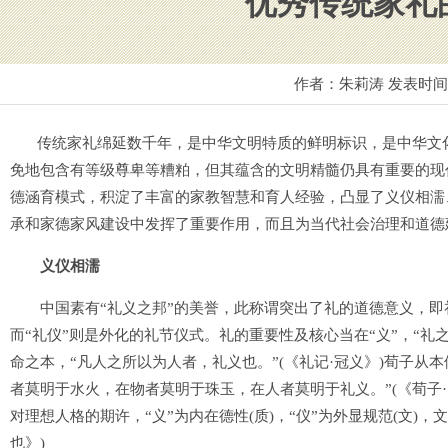
优秀传统家礼
作者：朱莉涛 发表时
传统家礼绵延数千年，是中华文明特质的鲜明标识，是中华文化
免地包含有等级尊卑等糟粕，但其蕴含的文明精髓仍具有重要的现
德涵育模式，积淀了丰富的家教智慧和育人经验，凸显了义仪相濡
承和家德家风建设中发挥了重要作用，而且为当代社会治理和道德
义仪相濡
中国素有“礼义之邦”的美誉，此称谓突出了礼的道德意义，即礼
而“礼仪”则是外化的礼节仪式。礼的重要性及核心当在“义”，“礼
命之本，“凡人之所以为人者，礼义也。”(《礼记·冠义》)荀子从
者莫明于水火，在物者莫明于珠玉，在人者莫明于礼义。”(《荀子·天
对理想人格的期许，“义”为内在德性(质)，“仪”为外显规范(文)
也》)