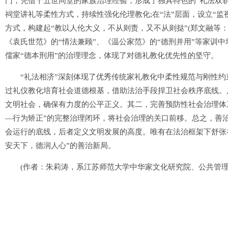
门，凭借十五世同堂的家族治理经验，形成了独具特色的“礼法双轨
祠堂讲礼等柔性方式，持续性强化伦理教化;在“法”层面，设立“监
方式，构建起“教以人伦大义，不从则责，又不从则挞”(郑文融等：
《袁氏世范》的“情法兼顾”、《温公家范》的“德刑并用”等家训
儒家“德本刑用”的治理理念，体现了对德礼教化优先性的坚守。
“礼法相济”深刻体现了优秀传统家礼教化中柔性规范与刚性约
过礼仪教化培育社会道德根基，借助法治手段捍卫社会秩序底线。
文明社会，确保有力度的公平正义。其二，完善预防性社会治理体
—行为矫正”的完整治理闭环，将社会治理的关口前移。总之，善
会运行的底线，后者定义文明发展的高度。唯有在法治框架下舒张
安天下，德润人心”的善治新局。
(作者：朱莉涛，系江苏师范大学中华家文化研究院、公共管理