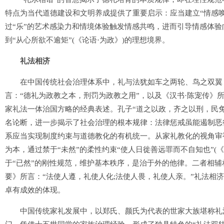
特点为当代道德建设和文明养成提供了重要启示：应当建立“情感
过“乐”的艺术感染力和情境体验触发情感共鸣，进而引导情感体
到“从心所欲不逾矩”(《论语·为政》)的理想境界。
礼法相济
在中国传统社会治理体系中，礼与法犹如车之两轮、鸟之双翼，
言：“德礼为政教之本，刑罚为政教之用”，以及《汉书·陈宠传》
家礼法一体治国方略的经典表述。孔子“道之以政，齐之以刑，民免而
名论断，进一步揭示了社会治理的根本规律：法律惩戒虽能遏制恶
系应当实现制度约束与道德教化的有机统一。从家礼教化的视角审
为本，通过禁于“未然”的柔性约束“使人日徙善远罪而不自知也”(
于“已然”的刚性规范，维护基本秩序，是治于外的他律。二者相辅
要》所言：“法使人遵，礼使人化;法使人畏，礼使人亲。”礼法相
卓有成效的体现。
中国传统家礼发展中，以郑氏、颜氏为代表的世家大族堪称礼法