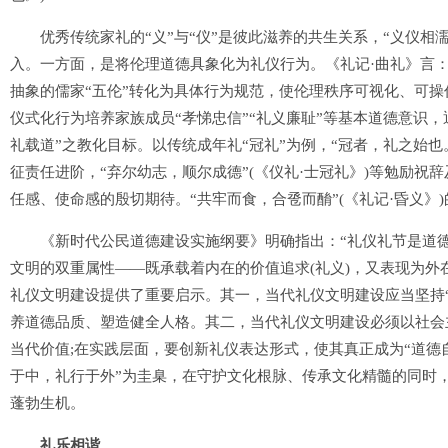
优秀传统家礼的“义”与“仪”是彼此滋养的共生关系，“义仪相
入。一方面，是将伦理道德具象化为礼仪行为。《礼记·曲礼》言：
抽象的儒家“五伦”转化为具体行为规范，使伦理秩序可视化、可
仪式化行为培养家族成员“孝悌忠信”“礼义廉耻”等基本道德意识
礼载道”之教化目标。以传统成年礼“冠礼”为例，“冠者，礼之始也。
征责任进阶，“弃尔幼志，顺尔成德”(《仪礼·士冠礼》)等勉励
任感、使命感的殷切期待。“共牢而食，合卺而酳”(《礼记·昏义》
《新时代公民道德建设实施纲要》明确指出：“礼仪礼节是道德
文明的双重属性——既承载着内在的价值追求(礼义)，又表现为外在
礼仪文明建设提供了重要启示。其一，当代礼仪文明建设应当坚持
养道德品质、塑造健全人格。其二，当代礼仪文明建设必须以社会
当代价值;在实践层面，要创新礼仪表达形式，使其真正成为“道德
于中，礼行于外”为圭臬，在守护文化根脉、传承文化精髓的同时，
蓬勃生机。
礼乐相谐