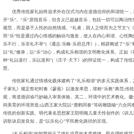
优秀传统家礼始终追求外在仪式与内在道德信仰的和谐统一，若要
开“乐”。“乐”原指音乐，但含义已超越音乐，包括一切可以陶冶
规范，而是基于人性的自然情感。“礼者，因人之情而为之节文”(《
而“乐”恰是通过内心情感的触动与激发，使人在内心和谐、心性陶然
乐不行，乐非礼不举”(《通志·乐略·乐府总序》)，精辟阐述了“
以“礼”修身，以“乐”治心，构成礼乐相谐的文明教化体系。正如《
种“礼以道行，乐以道和”(《庄子·天下》)的辩证统一，构成了
慧。
传统家礼通过情感化载体建构了“礼乐相谐”的多元实践体系，
子家礼》规定祭祀时奏《蓼莪》以激发孝思，堪称“乐教”典范;传
观，将道德训谕巧妙融入审美体验。其二，环境中的艺术教化。徽
间美育的环境营造;山西王家大院以“鹿鹤同春”等砖雕隐喻“六合同
传统的创新实践。明代著名思想家王阳明顺儿童天性创作的《训儿
训歌诀启发良知，是“以乐化心”平民教化路径的呈现。
“礼乐相谐”的智慧揭示了德礼培育的本质规律，即在理性规范与