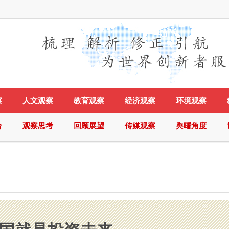
察
人文观察
教育观察
经济观察
环境观察
合
观察思考
回顾展望
传媒观察
舆曙角度