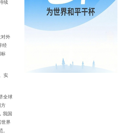
持续
大对外
界经
明标
。实
济全球
国方
家，我国
居世界
范。