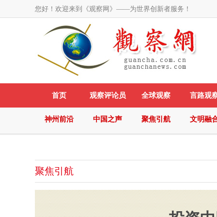
您好！欢迎来到《观察网》——为世界创新者服务！
首页
观察评论员
全球观察
言路观
神州前沿
中国之声
聚焦引航
文明融
聚焦引航