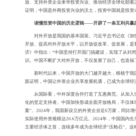
放、支持外资企业来华投资兴业、推动经济全球化朝着
证明，中国是外商投资兴业的沃土，投资中国就是投资
读懂投资中国的历史逻辑——开辟了一条互利共赢
对外开放是我国的基本国策。习近平总书记在《加快
开放、提高对外开放水平，以开放促改革、促发展，是
济》中指出：“中国坚持打开国门搞建设，实现了从封
识。中国不断扩大对外开放，不仅发展了自己，也造福
新时代以来，中国开放的大门越开越大，根植于我国
践证明，中国让外资企业共享发展机遇，已成为全球经
从国际看，中外深度合作打造了互惠典范。从加入世界
化的坚定支持者。中国加快形成全面开放格局，不仅体
案”。2024年，我国新设立的外资企业近6万家，同比增长
实际使用外资规模达20.6万亿元。2024年，中国国内
主要经济体之首，连续多年成为全球经济“压舱石”。这