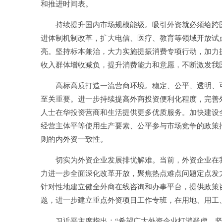
和推进时间表。
持续提升国内市场规模能级。吸引外资就必须给跨国企
进体制机制改革，扩大电信、医疗、教育等领域开放试
亮。坚持标本兼治，大力实施提振消费专项行动，加力
收入群体增收减负，提升消费能力和意愿，不断激发我
高标高质打造一流营商环境。稳定、公平、透明、可
至关重要。进一步持续提高外商投资便利化程度，完善
人士在华投资营商和生活提供更多优质服务。加快建设
经营主体平等使用生产要素、公平参与市场竞争的政策
则的内外资一致性。
切实为外资企业发展排忧解难。当前，外资企业在我
力进一步全面深化改革开放，聚焦热点难点问题定点发
针对性地建立健全外商在线咨询和办事平台，提供政策
题，进一步建立重点外资项目工作专班，在用地、用工
习近平主席指出：“希望广大外资企业打消疑虑、坚定