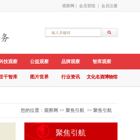
观察网
|
会员登陆
|
会员注册
科技观察
公益观察
品牌观察
智库观察
世干智库
图片世界
行业资讯
文化名酒博物馆
您的位置：
观察网
>>
聚焦引航
>>
聚焦引航
聚焦引航