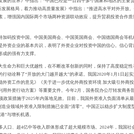
展的世界》中指出：“中国已经是一百四十多个国家和地区的主要
新发展格局，着力推动高质量发展》中指出：“推进高水平对外开放。
素，增强国内国际两个市场两种资源联动效应，提升贸易投资合作质
加码投资中国。中国美国商会、中国英国商会、中国德国商会等机
是外资企业的基本共识，表明了外资企业对投资中国的信心。信心背
形成的强有力支撑。
生命力和巨大优越性，在不断改革创新的同时，保持了高度稳定性
动诠释了“开放的大门越开越大”的承诺。我国2020年1月1日起实
稳外资工作的意见》《关于进一步优化外商投资环境 加大吸引外商
利用外资行动方案》等重要文件。今年2月，国务院办公厅转发商务
项政策措施于2025年内落地见效。目前，我国外资准入负面清单从
，制造业领域外资准入限制措施已全面“清零”。中国正以稳步扩大制度
港”与增长机遇。
人口、超4亿中等收入群体形成了超大规模市场。2024年，我国社