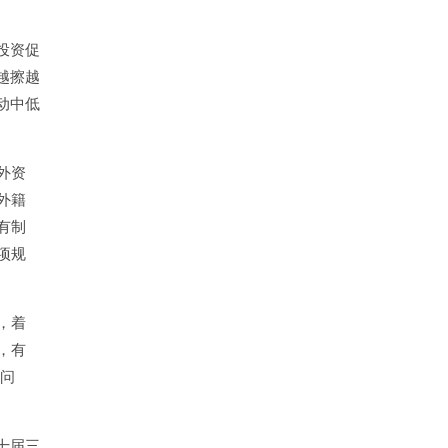
投资促
越擦越
动中低
外资
外籍
有制
项规
，着
，有
障问
十届三