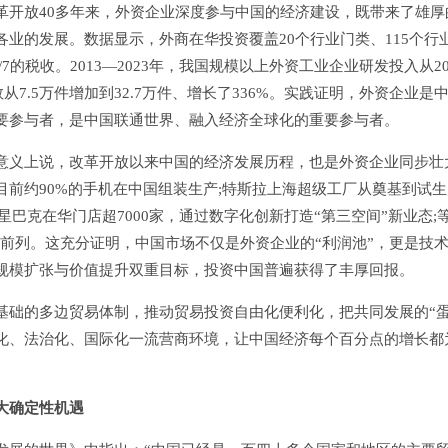
开放40多年来，外资企业深度参与中国的经济建设，既带来了雄厚
业的发展。数据显示，外商在华投资覆盖20个行业门类、115个行
的税收。2013—2023年，我国规模以上外资工业企业研发投入从201
数从7.5万件增加到32.7万件、增长了336%。实践证明，外资企业是
要参与者，是中国联通世界、融入经济全球化的重要参与者。
义上说，改革开放以来中国的经济发展历程，也是外资企业同步壮
前约90%的手机在中国组装生产;特斯拉上海超级工厂从奠基到试生
%;星巴克在华门店超7000家，通过数字化创新打造“第三空间”新业态;
前列。这充分证明，中国市场不仅是外资企业的“利润池”，更是技
规模扩张与价值提升双重目标，投资中国普遍获得了丰厚回报。
的多边贸易体制，推动贸易投资自由化便利化，把共同发展的“蛋
化、法治化、国际化一流营商环境，让中国经济每个百分点的增长都
大确定性机遇