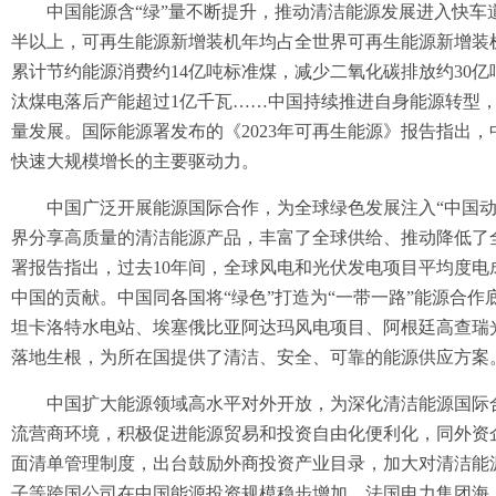
中国能源含“绿”量不断提升，推动清洁能源发展进入快车道
半以上，可再生能源新增装机年均占全世界可再生能源新增装机
累计节约能源消费约14亿吨标准煤，减少二氧化碳排放约30亿
汰煤电落后产能超过1亿千瓦……中国持续推进自身能源转型
量发展。国际能源署发布的《2023年可再生能源》报告指出
快速大规模增长的主要驱动力。
中国广泛开展能源国际合作，为全球绿色发展注入“中国动
界分享高质量的清洁能源产品，丰富了全球供给、推动降低了
署报告指出，过去10年间，全球风电和光伏发电项目平均度电成
中国的贡献。中国同各国将“绿色”打造为“一带一路”能源合作
坦卡洛特水电站、埃塞俄比亚阿达玛风电项目、阿根廷高查瑞
落地生根，为所在国提供了清洁、安全、可靠的能源供应方案
中国扩大能源领域高水平对外开放，为深化清洁能源国际合
流营商环境，积极促进能源贸易和投资自由化便利化，同外资
面清单管理制度，出台鼓励外商投资产业目录，加大对清洁能
子等跨国公司在中国能源投资规模稳步增加，法国电力集团海