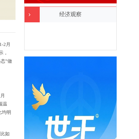
经济观察
-2月
示，
态”做
2月
幅温
比均明
，比如