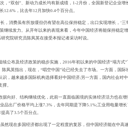
其次，“双创”、新动力成长均有新成绩，1-2月份，全国新登记企业增
长12.6%，比去年12月加快0.4个百分点。
，消费虽有所放缓但仍有望在高位保持稳定，出口实现增长，‘三
政策继续发力。从开年以来的表现来看，今年中国经济将能保持稳定
关系研究院研究员陈凤英在接受本报记者采访时说。
公布及经济政策的稳步实施，2016年初以来的中国经济“塌方式”
迹。陈凤英指出，现在，“唱空中国”论已经失去了市场。一方面，国际
认识，越来越多国际机构选择看好中国经济;另一方面，国内社会对
支撑。
据向好、结构继续优化，此前一直面临困境的实体经济活力也在增
品出厂价格平均上涨7.3%，去年同期是下降5.1%;工业用电量增长
年提高了3.5个百分点。
虽然现在多国经济都出现了一定程度的复苏，但中国经济能在中高