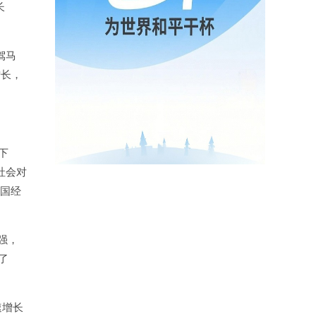
长
驾马
增长，
下
社会对
中国经
强，
了
速增长