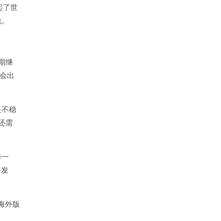
起了世
说。
期继
不会出
是不稳
还需
降一
好发
海外版