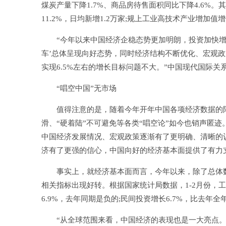
煤炭产量下降1.7%、商品房待售面积同比下降4.6%。
11.2%，日均新增1.2万家;规上工业高技术产业增加值增
“今年以来中国经济企稳态势更加明朗，投资加快增长
车’总体呈现向好态势，同时经济结构不断优化、宏观
实现6.5%左右的增长目标问题不大。”中国现代国际
“唱空中国”无市场
值得注意的是，随着今年开年中国各项经济数据的陆续
滑、“硬着陆”不可避免等各类“唱空论”如今也销声匿
中国经济发展情况、宏观政策逐渐有了更明确、清晰的
济有了更强的信心，中国向好的经济基本面提供了有力
事实上，就经济基本面而言，今年以来，除了总体数
相关指标出现好转。根据国家统计局数据，1-2月份，工业
6.9%，去年同期是负的;民间投资增长6.7%，比去年全
“从全球范围来看，中国经济的表现也是一大亮点。