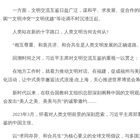
一方面，文明交流互鉴日益广泛，谋和平、求发展、促合作的呼
阂”“文明冲突”“文明优越”等论调不时沉渣泛起。
人类站在新的十字路口，人类文明当何去何从?
“相互尊重、和衷共济、和合共生是人类文明发展的正确道路。
回溯时间之河，习近平主席对文明交流互鉴的重视一以贯之：
在地方工作时，就着力推动文明对话。在福建，促成福州与美国
化活动，让中式美学邂逅法式浪漫;在上海，关心推进世界博览会
新时代以来，在联合国教科文组织总部深刻阐释中国的文明观;
会发出“美人之美、美美与共”的诚挚邀约……
2023年3月，怀着对人类文明前景的深刻思索，习近平主席郑
鉴的中国主张。
以“求同存异、和合共生”为核心要义的全球文明倡议，与多国